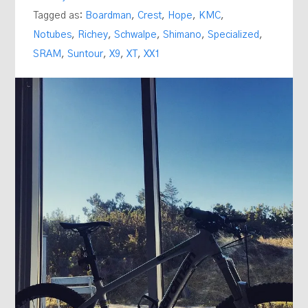
Tagged as:
Boardman
,
Crest
,
Hope
,
KMC
,
Notubes
,
Richey
,
Schwalpe
,
Shimano
,
Specialized
,
SRAM
,
Suntour
,
X9
,
XT
,
XX1