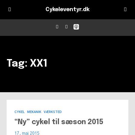
Cykeleventyr.dk
Forside
Tag: XX1
Blog
Partnere
Kontakt
CYKEL
MEKANIK
VÆRKSTED
“Ny” cykel til sæson 2015
17. maj 2015